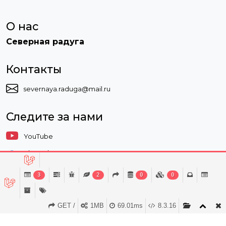
О нас
Северная радуга
Контакты
severnaya.raduga@mail.ru
Следите за нами
YouTube
Vkontakte
3
2
0
0
GET /
1MB
69.01ms
8.3.16